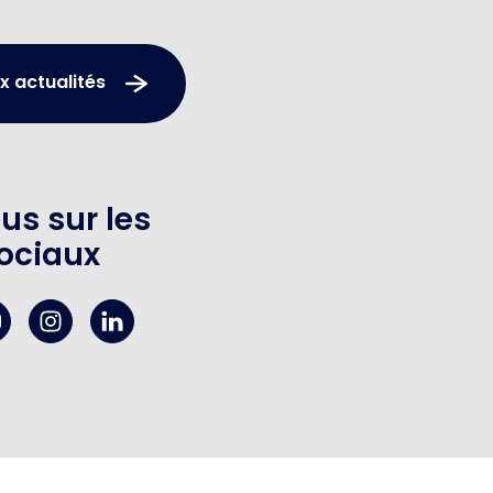
x actualités
us sur les
ociaux