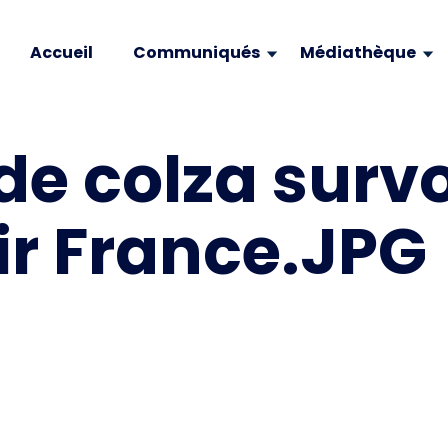
Accueil
Communiqués
Médiathèque
 colza survol
ir France.JPG