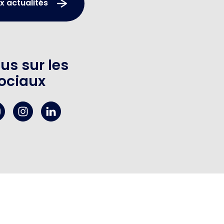
x actualités
us sur les
ociaux