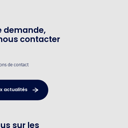
te demande,
nous contacter
ions de contact
x actualités
us sur les