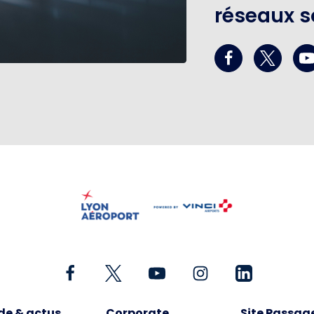
réseaux s
de & actus
Corporate
Site Passag