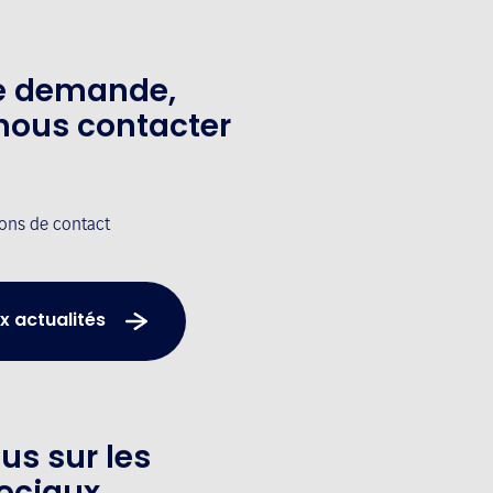
te demande,
nous contacter
ions de contact
x actualités
us sur les
ociaux