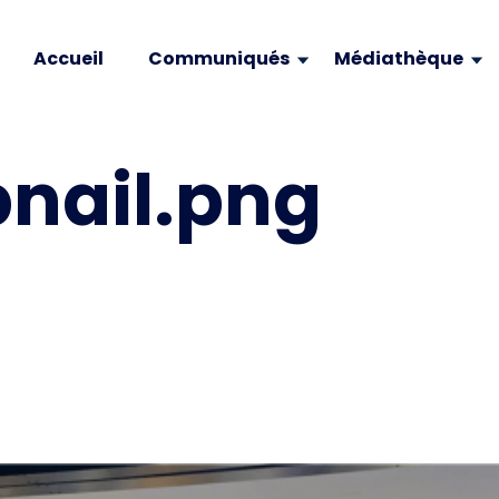
Accueil
Communiqués
Médiathèque
nail.png