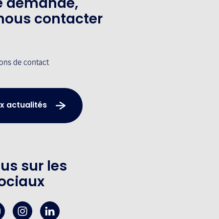
te demande,
nous contacter
ions de contact
x actualités
us sur les
ociaux