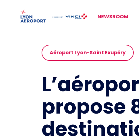
NEWSROOM
Aéroport Lyon-Saint Exupéry
L’aéropor
propose 8
destinat