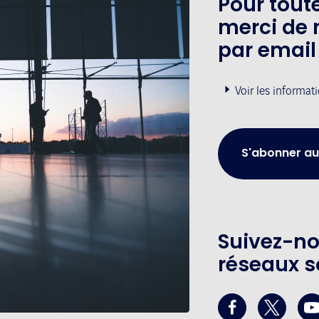
Pour tou
merci de 
par email
Voir les informat
S'abonner au
Suivez-no
réseaux s