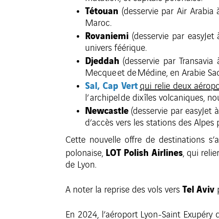
Tétouan
(desservie par Air Arabia
Maroc.
Rovaniemi
(desservie par easyJet
univers féérique.
Djeddah
(desservie par Transavia
Mecque et de Médine, en Arabie Sao
Sal, Cap Vert
qui relie deux aérop
l’ archipel de dix îles volcaniques, n
Newcastle
(desservie par easyJet à
d’accès vers les stations des Alpes 
Cette nouvelle offre de destinations 
LOT Polish Airlines
polonaise,
, qui reli
de Lyon.
Tel Aviv
A noter la reprise des vols vers
p
En 2024, l’aéroport Lyon-Saint Exupéry d