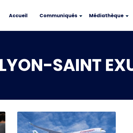
Accueil
Communiqués
Médiathèque
LYON-SAINT EX