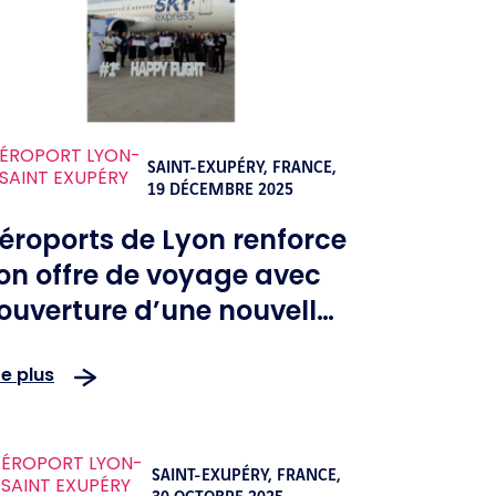
ÉROPORT LYON-
SAINT-EXUPÉRY, FRANCE,
SAINT EXUPÉRY
19 DÉCEMBRE 2025
éroports de Lyon renforce
on offre de voyage avec
’ouverture d’une nouvelle
igne vers Athènes opérée
re plus
ar Sky Express
ÉROPORT LYON-
SAINT-EXUPÉRY, FRANCE,
SAINT EXUPÉRY