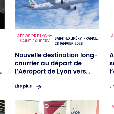
AÉROPORT LYON-
A
SAINT-EXUPÉRY, FRANCE,
SAINT EXUPÉRY
28 JANVIER 2026
-
-
Nouvelle destination long-
A
courrier au départ de
s
l’Aéroport de Lyon vers
l
Addis-Abeba en Éthiopie :
l
Lire plus
Li
une nouvelle porte
p
d’entrée vers l’Afrique
A