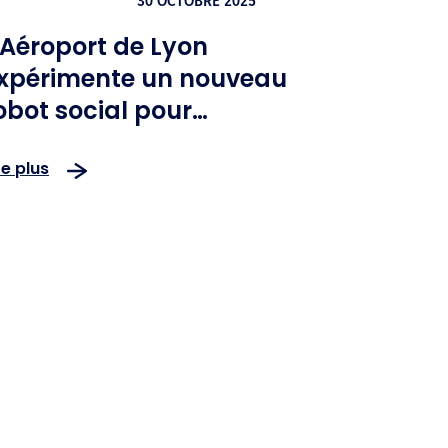
30 OCTOBRE 2025
'Aéroport de Lyon
xpérimente un nouveau
obot social pour
méliorer l'expérience de
re plus
es passagers