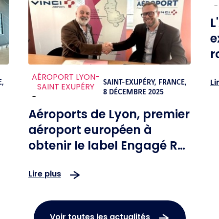
-
L
e
r
a
AÉROPORT LYON-
Li
s
E,
SAINT-EXUPÉRY, FRANCE,
SAINT EXUPÉRY
8 DÉCEMBRE 2025
-
Aéroports de Lyon, premier
aéroport européen à
obtenir le label Engagé RSE
– niveau « Confirmé »
Lire plus
d'AFNOR
Voir toutes les actualités