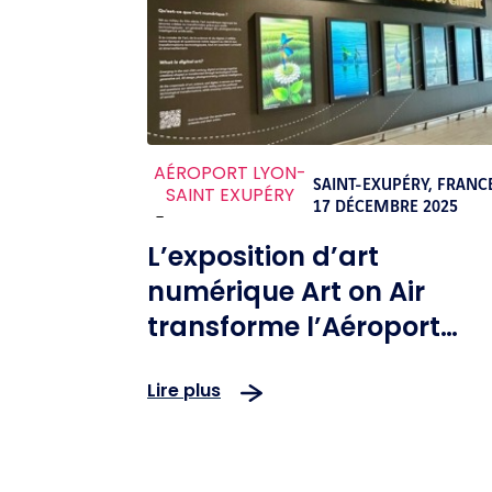
AÉROPORT LYON-
SAINT-EXUPÉRY, FRANC
SAINT EXUPÉRY
17 DÉCEMBRE 2025
-
L’exposition d’art
numérique Art on Air
transforme l’Aéroport
Lyon-Saint Exupéry en un
Lire plus
véritable lieu de voyage
émotionnel et culturel
accessible à tous