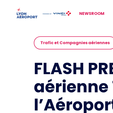
NEWSROOM
Trafic et Compagnies aériennes
FLASH PR
aérienne T
l’Aéropor