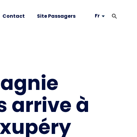
Fr
Contact
Site Passagers
pagnie
s arrive à
Exupéry