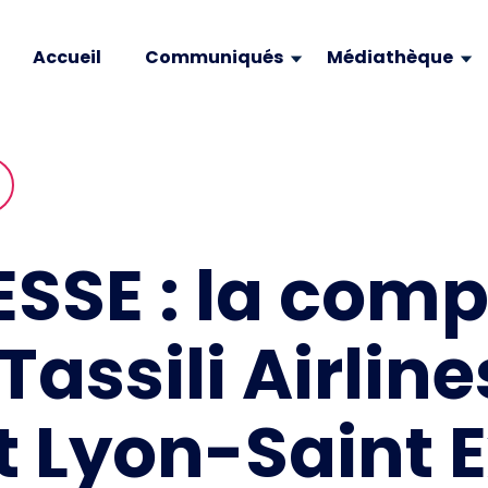
Accueil
Communiqués
Médiathèque
ESSE : la com
assili Airline
t Lyon-Saint 